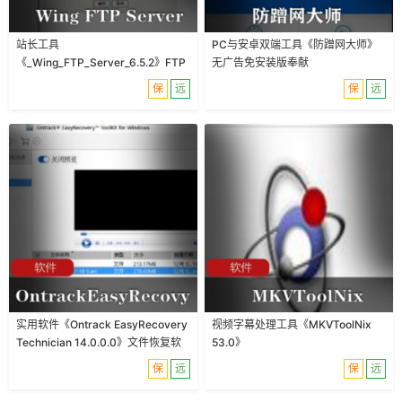
站长工具
PC与安卓双端工具《防蹭网大师》
《_Wing_FTP_Server_6.5.2》FTP
无广告免安装版奉献
服务器软件绿色免费版
保
远
保
远
实用软件《Ontrack EasyRecovery
视频字幕处理工具《MKVToolNix
Technician 14.0.0.0》文件恢复软
53.0》
件中文企业版推荐
保
远
保
远