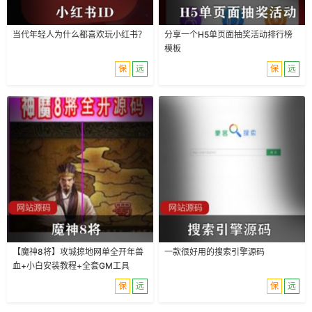
当代年轻人为什么都喜欢玩小红书？
分享一个H5单页面抽奖活动排行榜
模板
保
远
保
远
【魔神8将】攻城掠地网单全开年兽
一款很好用的搜索引擎源码
血+小白安装教程+全套GM工具
保
远
保
远