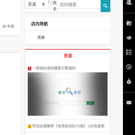
点
卡
店内导航
举报
资源
资源
一款很好用的搜索引擎源码
1
怀旧动漫推荐《攻壳机动队TV版》125资源免
2
费下载