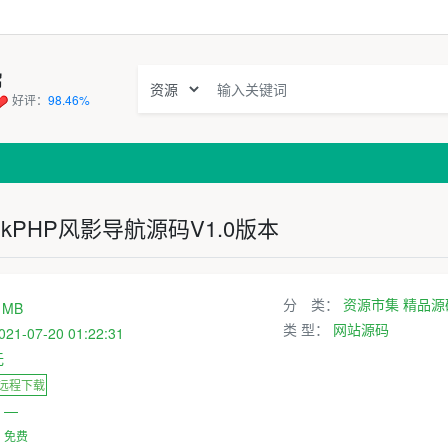
窝
好评：
98.46%
nkPHP风影导航源码V1.0版本
分 类：
资源市集
精品源
 MB
类 型：
网站源码
021-07-20 01:22:31
无
 远程下载
：
—
：
免费