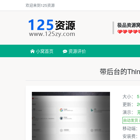
欢迎来到125资源
极品资源
小窝首页
资源评价
带后台的Thi
大小：
5
更新：
2
演示：
自动发货
移动端
安装费