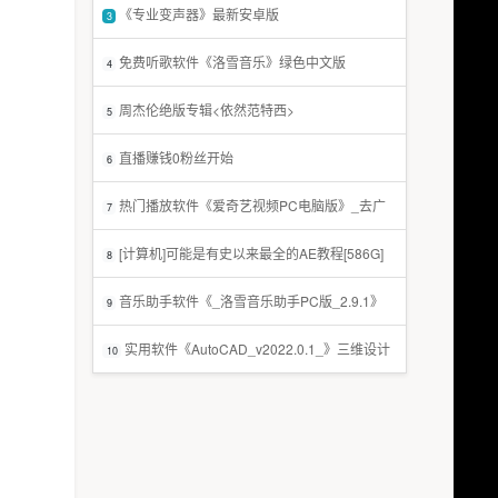
《专业变声器》最新安卓版
3
免费听歌软件《洛雪音乐》绿色中文版
4
周杰伦绝版专辑<依然范特西>
5
直播赚钱0粉丝开始
6
热门播放软件《爱奇艺视频PC电脑版》_去广
7
告免费版
[计算机]可能是有史以来最全的AE教程[586G]
8
音乐助手软件《_洛雪音乐助手PC版_2.9.1》
9
免费赠送
实用软件《AutoCAD_v2022.0.1_》三维设计
10
软件推荐