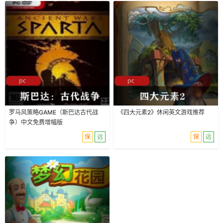
罗马风策略GAME（斯巴达古代战
《四大元素2》休闲英文游戏推荐
争）中文免费增幅版
保
远
保
远