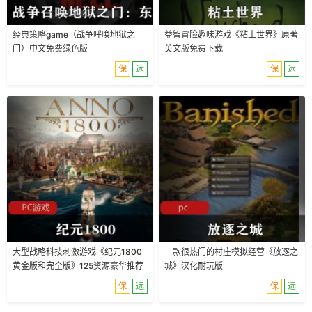
经典策略game（战争呼唤地狱之
益智冒险趣味游戏《粘土世界》原著
门）中文免费绿色版
英文版免费下载
保
远
保
远
大型战略科技刺激游戏《纪元1800
一款很热门的村庄模拟经营《放逐之
黄金版和完全版》125资源豪华推荐
城》汉化耐玩版
保
远
保
远