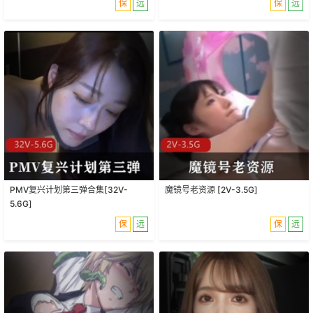
保
远
保
远
PMV复兴计划第三弹合集[32V-
魔镜号老资源 [2V-3.5G]
5.6G]
保
远
保
远