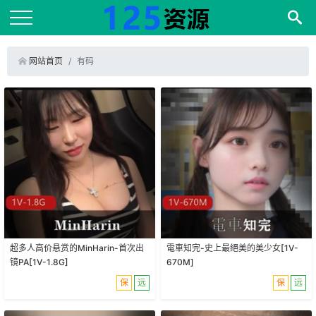
网站首页
有码
超多人高价悬赏的MinHarin-首次出
電車知完-史上最絕美的美少女[1V-
镜PA[1V-1.8G]
670M]
保
远
保
远