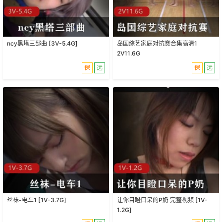
ncy黑塔三部曲 [3V-5.4G]
岛国综艺家庭对抗赛合集高清1
2V11.6G
保
远
保
远
丝袜-电车1 [1V-3.7G]
让你目瞪口呆的P奶 完整视频 [1V-
1.2G]