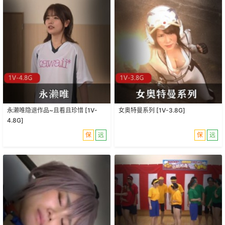
永濑唯隐退作品~且看且珍惜 [1V-
女奥特曼系列 [1V-3.8G]
4.8G]
保
远
保
远