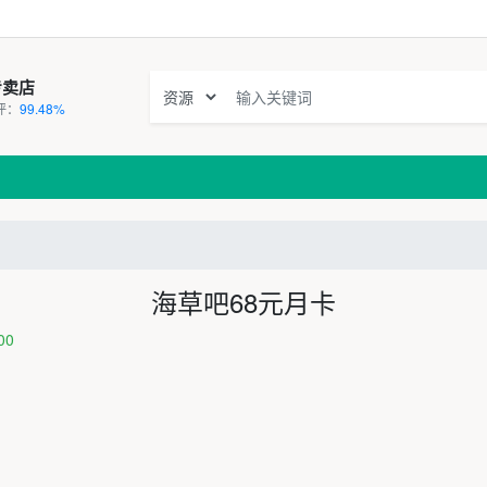
专卖店
评：
99.48%
海草吧68元月卡
00