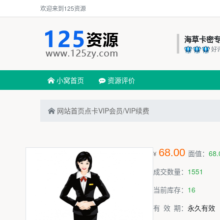
欢迎来到125资源
海草卡密
好
小窝首页
资源评价
网站首页
点卡
VIP会员/VIP续费
68.00
面值：
68.
¥
成交数量：
1551
当前库存：
16
有 效 期：
永久有效