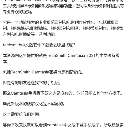
工具!使用屏幕录制器和视频编辑器功能，您可以轻松录制和创建具有
专业外观的视频。
它是一个功能强大的专业屏幕录制和电影创作软件包，包括截屏录
制、视频编辑和旧版编辑、视频录制和配音、视频菜单制作、视频舞
台剧和电影播放等一系列功能。
techsmith中文版软件下载要去哪里找呢?
本资源网这里提供的就是TechSmith
Ca
mtasia 2021的中文破解版
本。
包括TechSmith
Ca
mtasia密钥也是有配套的。
但是有的朋友还在找它的手机版。
那么Camtasia手机版下载这边是没有的，你们只能去其他地方找了。
毕竟新版本的破解汉化是不容易的。
这个需要给我们时间。
等你下次来找就可以看到camtasia中文版下载手机版了，所以还是需