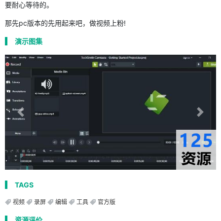
要耐心等待的。
那先pc版本的先用起来吧，做视频上粉!
演示图集
TAGS
视频
录屏
编辑
工具
官方版
资源评价